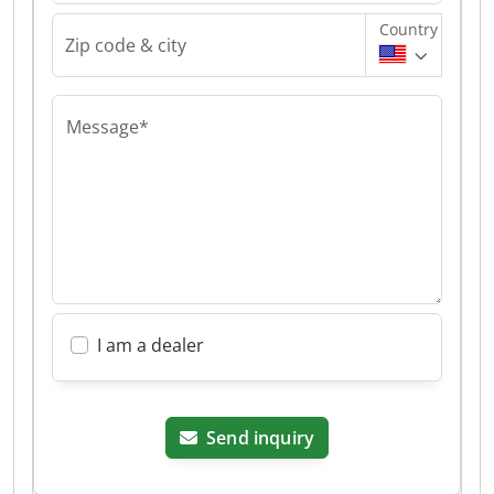
Country
Zip code & city
Message*
I am a dealer
Send inquiry