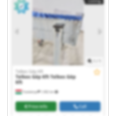
Listing
Telkes Gép Kft Telkes Gép Kft Telkes Gép Kft
Telkes Gép Kft Telkes Gép Kft
1
/
1
Telkes Gép Kft
Telkes Gép Kft
Telkes Gép
Kft
Tatabánya
1,982 km
Price info
Call