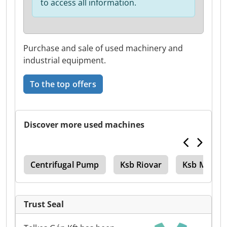
to access all information.
Purchase and sale of used machinery and
industrial equipment.
To the top offers
Discover more used machines
ool
Centrifugal Pump
Ksb Riovar
Ksb Multit
Trust Seal