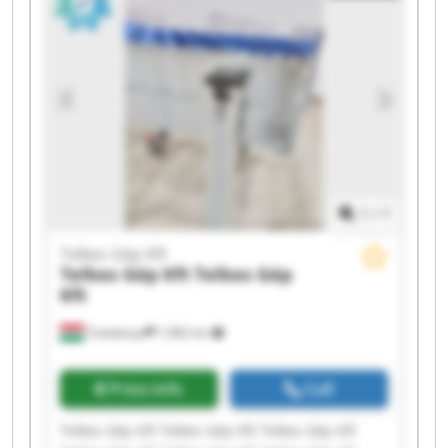
Telkes Gép Kft Telkes Gép Kft
1
/
1
Telkes Gép Kft
Telkes Gép Kft
Telkes Gép
Kft
Tatabánya
1,982 km
Price info
Call
Telkes Gép Kft Telkes Gép Kft Telkes Gép Kft