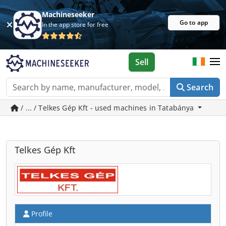
Machineseeker
Go to app
In the app store for free
Sell
Search
/ ... / Telkes Gép Kft - used machines in Tatabánya
Telkes Gép Kft
Profile