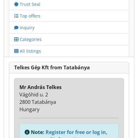
Trust Seal
Top offers
Inquiry
Categories
All listings
Telkes Gép Kft from Tatabánya
Mr András Telkes
Vágóhid u. 2
2800 Tatabánya
Hungary
Note:
Register for free or log in,