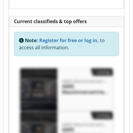
Current classifieds & top offers
Note:
Register for free or log in,
to
access all information.
Listing
AMIS Maschinenvertriebs GmbH
AMIS
Maschinenvertrieb
s GmbH AMIS
Maschinenvertrieb
s GmbH
Listing
AMIS Maschinenvertriebs GmbH
AMIS