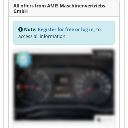
All offers from AMIS Maschinenvertriebs
GmbH
Note:
Register for free or log in,
to
access all information.
Listing
1
/
1