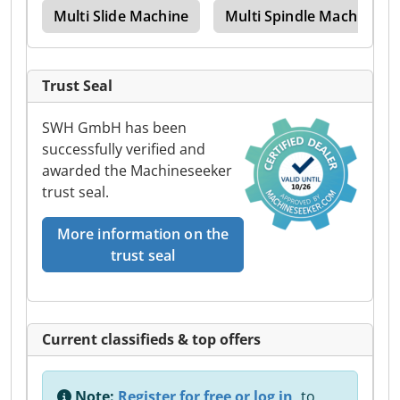
ine
Multi Slide Machine
Multi Spindle Machine
Trust Seal
SWH GmbH has been
successfully verified and
awarded the Machineseeker
trust seal.
More information on the
trust seal
Current classifieds & top offers
Note:
Register for free or log in,
to