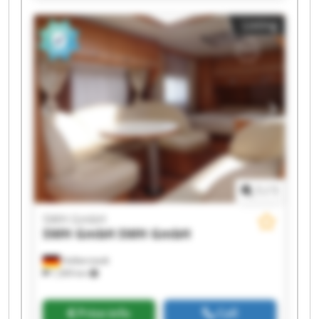
SWH GmbH SWH GmbH SWH GmbH SWH GmbH
Listing
1
/
1
SWH GmbH
SWH GmbH
SWH GmbH
Halberstadt
1,309 km
Price info
Call