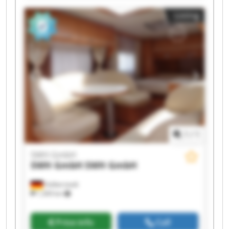
SWH GmbH SWH GmbH SWH GmbH SWH GmbH
Listing
1
/
1
SWH GmbH
SWH GmbH
SWH GmbH
Halberstadt
1,309 km
Price info
Call