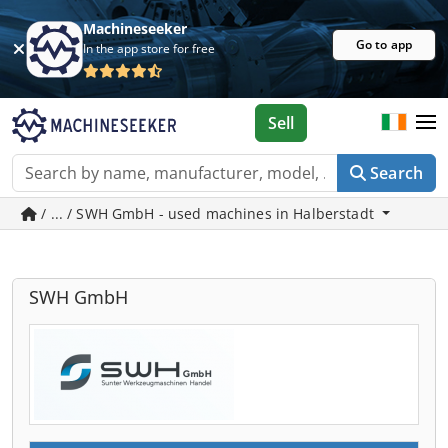
Machineseeker
Go to app
In the app store for free
Sell
Search
/ ... / SWH GmbH - used machines in Halberstadt
SWH GmbH