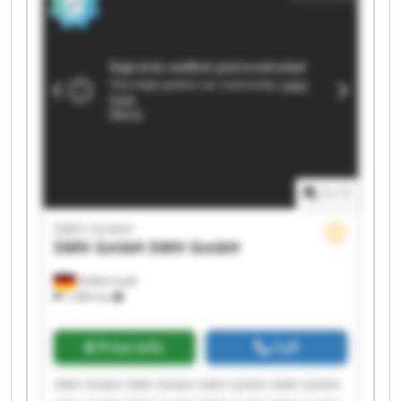
1
/
1
SWH GmbH
SWH GmbH
SWH GmbH
Halberstadt
1,309 km
Price info
Call
SWH GmbH SWH GmbH SWH GmbH SWH GmbH