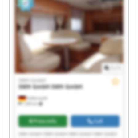
1
/
1
SWH GmbH
SWH GmbH
SWH GmbH
Halberstadt
1,309 km
Price info
Call
SWH GmbH SWH GmbH SWH GmbH SWH GmbH