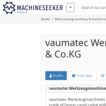
Ireland
Dealer
Metal working machinery & machine to
vaumatec We
& Co.KG
Profile
Trust Seal
vaumatec Werkzeugmaschine
vaumatec Werkzeugmaschinen is 
trade of Donau rapid radial dril