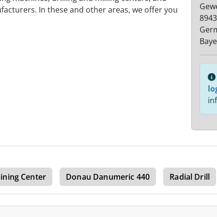
Gewe
cturers. In these and other areas, we offer you
8943
Ger
Baye
lo
in
ining Center
Donau Danumeric 440
Radial Drill