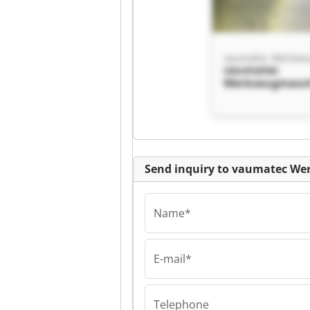
vaumatec
Werkzeugmasc
GmbH & Co.KG
vaumatec
Werkzeugmasc
GmbH & Co.KG
Send inquiry to vaumatec W
Name*
E-mail*
vaumatec
Werkzeugmasc
GmbH & Co.KG
Telephone