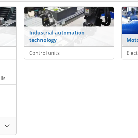
Industrial automation
technology
Mot
Control units
Elec
lls