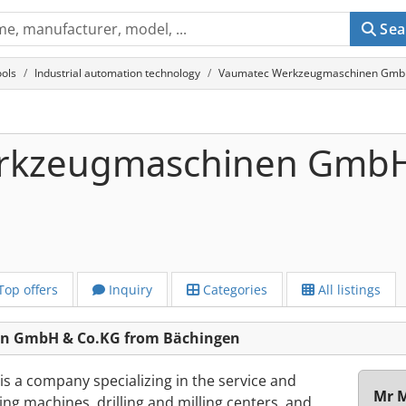
Sea
ols
Industrial automation technology
Vaumatec Werkzeugmaschinen GmbH 
rkzeugmaschinen Gmb
Top offers
Inquiry
Categories
All listings
n GmbH & Co.KG from Bächingen
a company specializing in the service and
Mr M
ling machines, drilling and milling centers, and