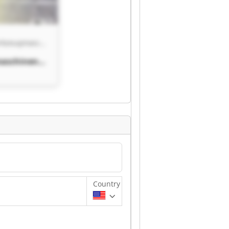
vaumatec Werkzeugmaschinen GmbH & Co.KG
aschinen
.KG
aschinen
.KG
Country