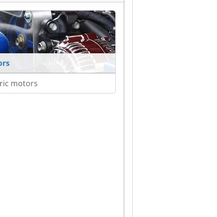
ors
tric motors