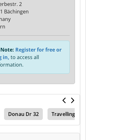
rbestr. 2
1 Bächingen
many
rn
Note:
Register for free or
g in,
to access all
formation.
Donau Dr 32
Travelling Column Milling Machine