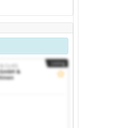
Listing
& Co.KG
 GmbH &
hinen