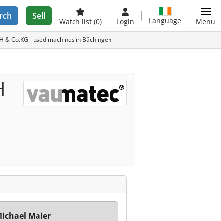
rch
Sell
Language
Watch list
(0)
Login
Menu
& Co.KG - used machines in Bächingen
H
ichael Maier