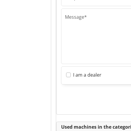
vaumatec
Werkzeugmasc
GmbH & Co.KG
Message*
I am a dealer
Used machines in the categori