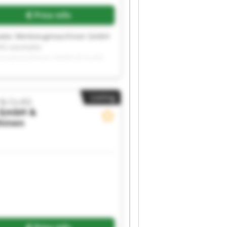
Price info
atec Werkzeugmaschinen GmbH
KG vaumatec
zeugmaschinen GmbH & Co.KG
atec Werkzeugmaschinen GmbH
KG vaumatec
zeugmaschinen GmbH & Co.KG
Listing
atec Werkzeugmaschinen GmbH
& Co.KG
 GmbH &
hinen