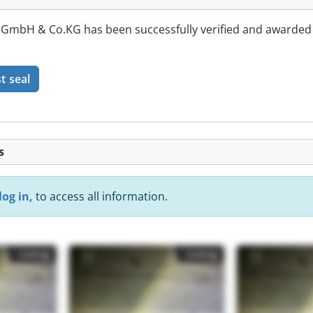
mbH & Co.KG has been successfully verified and awarded
t seal
s
log in,
to access all information.
Listing
Listing