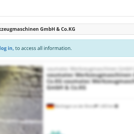
erkzeugmaschinen GmbH & Co.KG
log in,
to access all information.
vaumatec Werkzeugmaschinen GmbH 
vaumatec Werkzeugmaschinen
Co.KG
vaumatec Werkzeugmasc
GmbH & Co.KG
Bächingen an der Brenz
1,403 km
Request more images