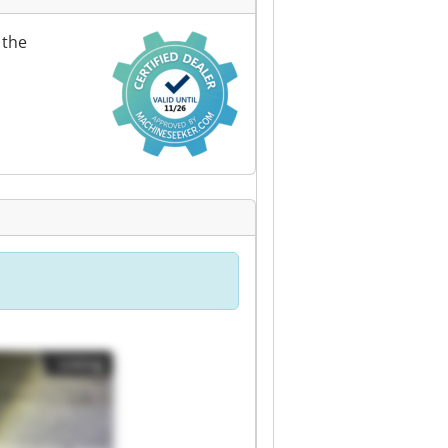
 the
Listing