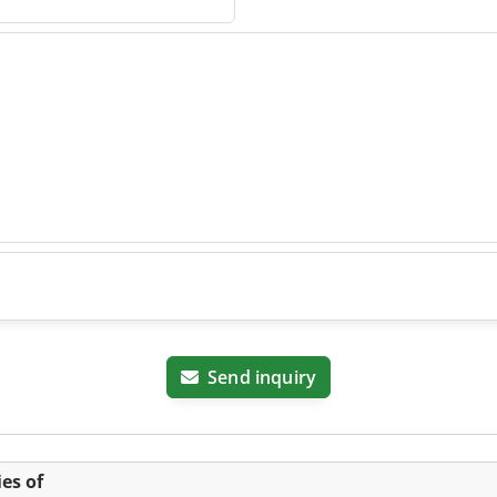
hinen
Send inquiry
es of