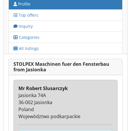
Profile
Top offers
Inquiry
Categories
All listings
STOLPEX Maschinen fuer den Fensterbau
from Jasionka
Mr Robert Slusarczyk
Jasionka 74A
36-002 Jasionka
Poland
Województwo podkarpackie