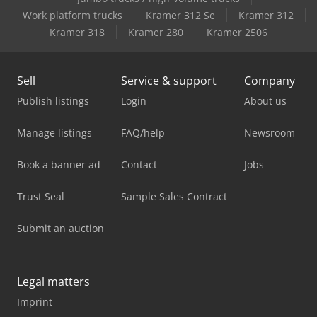
Work platform trucks
Kramer 312 Se
Kramer 312
Kramer 318
Kramer 280
Kramer 2506
Sell
Service & support
Company
Publish listings
Login
About us
Manage listings
FAQ/help
Newsroom
Book a banner ad
Contact
Jobs
Trust Seal
Sample Sales Contract
Submit an auction
Legal matters
Imprint