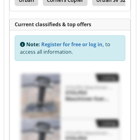
Aks
Urban
Corners Copier
Urban Sv 320
Current classifieds & top offers
Note:
Register for free or log in,
to
access all information.
Listing
STOLPEX Maschinen fuer den Fensterbau
STOLPEX
Maschinen fuer
den Fensterbau
STOLPEX
Maschinen fuer
den Fensterbau
Listing
STOLPEX Maschinen fuer den Fensterbau
STOLPEX