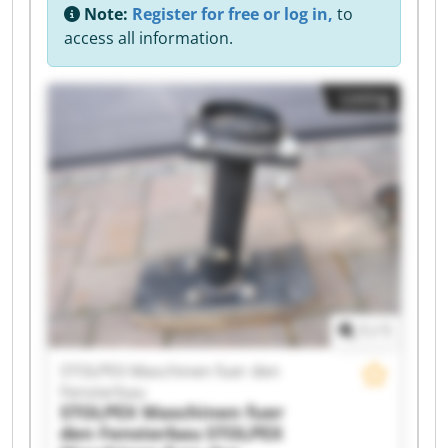
Note:
Register for free or log in,
to
access all information.
Listing
1
/
1
STOLPEX Maschinen fuer den
Fensterbau
STOLPEX Maschinen fuer
den Fensterbau
STOLPEX