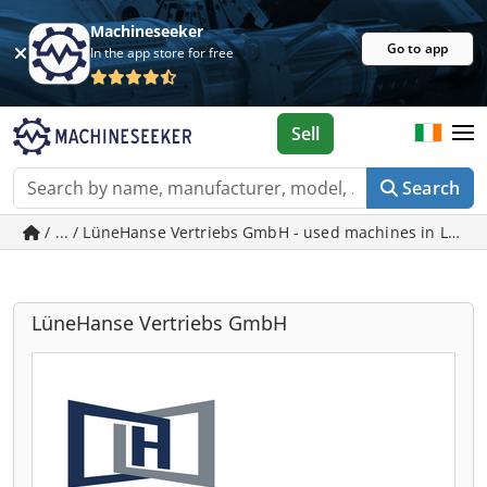
Machineseeker
Go to app
In the app store for free
Sell
Search
/ ... / LüneHanse Vertriebs GmbH - used machines in Lüne
LüneHanse Vertriebs GmbH