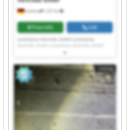
Vertriebs GmbH
Lüneburg
1,237 km
Price info
Call
LüneHanse Vertriebs GmbH LüneHanse
Vertriebs GmbH LüneHanse Vertriebs GmbH
LüneHanse Vertriebs GmbH LüneHanse
Vertriebs GmbH LüneHanse Vertriebs GmbH
LüneHanse Vertriebs GmbH LüneHanse
Listing
Vertriebs GmbH LüneHanse Vertriebs GmbH
LüneHanse Vertriebs GmbH LüneHanse
Vertriebs GmbH LüneHanse Vertriebs GmbH
LüneHanse Vertriebs GmbH LüneHanse
Vertriebs GmbH LüneHanse Vertriebs GmbH
LüneHanse Vertriebs GmbH LüneHanse
Vertriebs GmbH LüneHanse Vertriebs GmbH
LüneHanse Vertriebs GmbH LüneHanse
Vertriebs GmbH