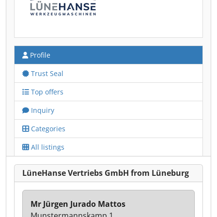
Profile
Trust Seal
Top offers
Inquiry
Categories
All listings
LüneHanse Vertriebs GmbH from Lüneburg
Mr Jürgen Jurado Mattos
Munstermannskamp 1