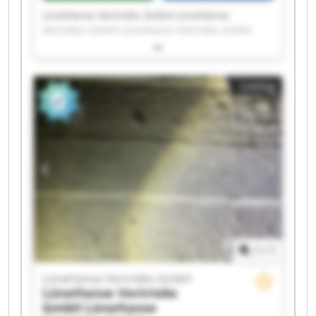
LüneHanse Vertriebs GmbH LüneHanse
Vertriebs GmbH LüneHanse Vertriebs GmbH
LüneHanse Vertriebs GmbH LüneHanse
Vertriebs GmbH LüneHanse Vertriebs GmbH
LüneHanse Vertriebs GmbH LüneHanse
Listing
Vertriebs GmbH LüneHanse Vertriebs GmbH
LüneHanse Vertriebs GmbH LüneHanse
Vertriebs GmbH LüneHanse Vertriebs GmbH
LüneHanse Vertriebs GmbH LüneHanse
Vertriebs GmbH LüneHanse Vertriebs GmbH
LüneHanse Vertriebs GmbH LüneHanse
Vertriebs GmbH LüneHanse Vertriebs GmbH
LüneHanse Vertriebs GmbH LüneHanse
Vertriebs GmbH
1
/
1
LüneHanse Vertriebs GmbH
LüneHanse Vertriebs
GmbH
LüneHanse