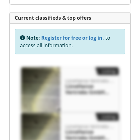
Current classifieds & top offers
Note:
Register for free or log in,
to
access all information.
Listing
LüneHanse Vertriebs GmbH
LüneHanse
Vertriebs GmbH
LüneHanse
Vertriebs GmbH
Listing
LüneHanse Vertriebs GmbH
LüneHanse
Vertriebs GmbH