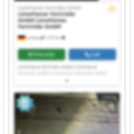
LüneHanse Vertriebs GmbH
LüneHanse Vertriebs
GmbH
LüneHanse
Vertriebs GmbH
Lüneburg
1,237 km
Price info
Call
LüneHanse Vertriebs GmbH LüneHanse
Vertriebs GmbH LüneHanse Vertriebs GmbH
LüneHanse Vertriebs GmbH LüneHanse
Vertriebs GmbH LüneHanse Vertriebs GmbH
LüneHanse Vertriebs GmbH LüneHanse
Listing
Vertriebs GmbH LüneHanse Vertriebs GmbH
LüneHanse Vertriebs GmbH LüneHanse
Vertriebs GmbH LüneHanse Vertriebs GmbH
LüneHanse Vertriebs GmbH LüneHanse
Vertriebs GmbH LüneHanse Vertriebs GmbH
LüneHanse Vertriebs GmbH LüneHanse