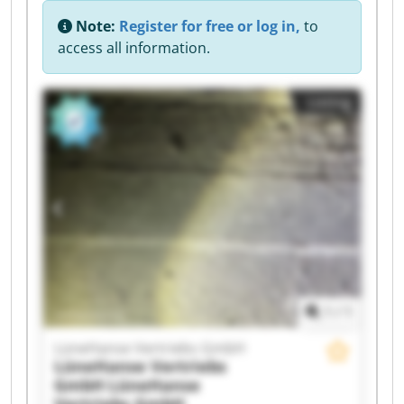
Note:
Register for free or log in,
to
access all information.
Listing
1
/
1
LüneHanse Vertriebs GmbH
LüneHanse Vertriebs
GmbH
LüneHanse