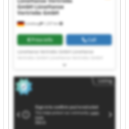
LüneHanse Vertriebs
GmbH
LüneHanse
Vertriebs GmbH
Lüneburg
1,237 km
Price info
Call
LüneHanse Vertriebs GmbH LüneHanse
Vertriebs GmbH LüneHanse Vertriebs GmbH
LüneHanse Vertriebs GmbH LüneHanse
Vertriebs GmbH LüneHanse Vertriebs GmbH
LüneHanse Vertriebs GmbH LüneHanse
Listing
Vertriebs GmbH LüneHanse Vertriebs GmbH
LüneHanse Vertriebs GmbH LüneHanse
Vertriebs GmbH LüneHanse Vertriebs GmbH
LüneHanse Vertriebs GmbH LüneHanse
Vertriebs GmbH LüneHanse Vertriebs GmbH
LüneHanse Vertriebs GmbH LüneHanse
Vertriebs GmbH LüneHanse Vertriebs GmbH
LüneHanse Vertriebs GmbH LüneHanse