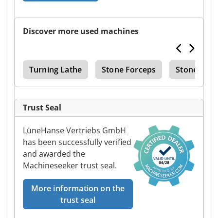
Discover more used machines
xer
Turning Lathe
Stone Forceps
Stone
Trust Seal
LüneHanse Vertriebs GmbH
has been successfully verified
and awarded the
Machineseeker trust seal.
More information on the
trust seal