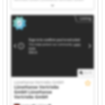
LüneHanse Vertriebs GmbH LüneHanse
Vertriebs GmbH LüneHanse Vertriebs GmbH
LüneHanse Vertriebs GmbH LüneHanse
Listing
Vertriebs GmbH LüneHanse Vertriebs GmbH
LüneHanse Vertriebs GmbH LüneHanse
Vertriebs GmbH LüneHanse Vertriebs GmbH
LüneHanse Vertriebs GmbH LüneHanse
Vertriebs GmbH LüneHanse Vertriebs GmbH
LüneHanse Vertriebs GmbH LüneHanse
Vertriebs GmbH LüneHanse Vertriebs GmbH
LüneHanse Vertriebs GmbH LüneHanse
Vertriebs GmbH
1
/
1
LüneHanse Vertriebs GmbH
LüneHanse Vertriebs
GmbH
LüneHanse
Vertriebs GmbH