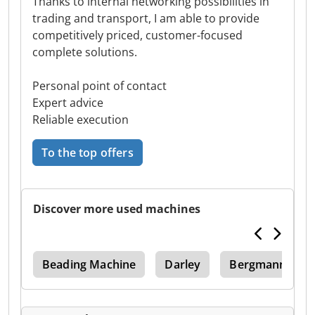
Thanks to internal networking possibilities in
trading and transport, I am able to provide
competitively priced, customer-focused
complete solutions.
Personal point of contact
Expert advice
Reliable execution
To the top offers
Discover more used machines
son
Beading Machine
Darley
Bergmann Slt 2