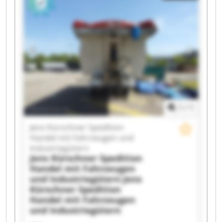
1
/
1
Jens Kürschner Spedition
Handel mit Fahrzeugen und
Industriegütern
Jens Kürschner Spedition
Handel mit Fahrzeugen
und Industriegütern
Jens
Kürschner Spedition
Handel mit Fahrzeugen
und Industriegütern