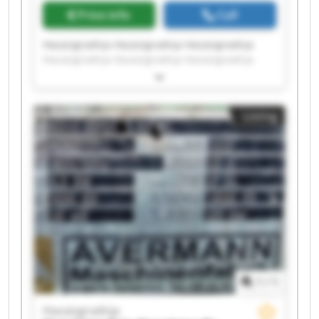
Price info
Call
Hazaizgradnja Hazaizgradnja Hazaizgradnja
Hazaizgradnja Hazaizgradnja Hazaizgradnja
Hazaizgradnja Hazaizgradnja Hazaizgradnja
Hazaizgradnja Hazaizgradnja Hazaizgradnja
Hazaizgradnja Hazaizgradnja Hazaizgradnja
Listing
Hazaizgradnja Hazaizgradnja Hazaizgradnja
Hazaizgradnja Hazaizgradnja
1
/
1
Hazaizgradnja