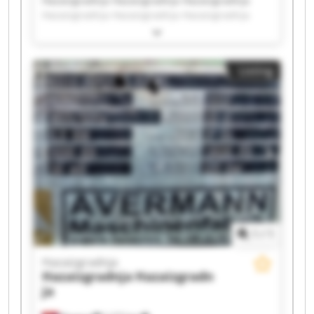
Hazaizgradnja Hazaizgradnja Hazaizgradnja
Hazaizgradnja Hazaizgradnja Hazaizgradnja
Hazaizgradnja Hazaizgradnja Hazaizgradnja
Hazaizgradnja Hazaizgradnja Hazaizgradnja
Hazaizgradnja Hazaizgradnja Hazaizgradnja
Listing
Hazaizgradnja Hazaizgradnja Hazaizgradnja
Hazaizgradnja Hazaizgradnja
1
/
1
Hazaizgradnja
Hazaizgradnja
Hazaizgradn
ja