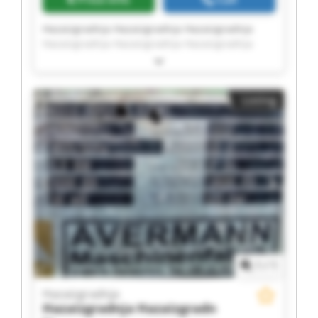
Hazaizgradnja Hazaizgradnja Hazaizgradnja
Hazaizgradnja Hazaizgradnja Hazaizgradnja
Hazaizgradnja Hazaizgradnja Hazaizgradnja
Hazaizgradnja Hazaizgradnja Hazaizgradnja
Hazaizgradnja Hazaizgradnja Hazaizgradnja
Listing
Hazaizgradnja Hazaizgradnja Hazaizgradnja
Hazaizgradnja Hazaizgradnja
1
/
1
Hazaizgradnja
Hazaizgradnja
Hazaizgradn