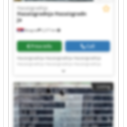
Hazaizgradnja
Hazaizgradnja
Hazaizgradn
ja
Beograd
2,277 km
Price info
Call
Hazaizgradnja Hazaizgradnja Hazaizgradnja
Hazaizgradnja Hazaizgradnja Hazaizgradnja
Hazaizgradnja Hazaizgradnja Hazaizgradnja
Hazaizgradnja Hazaizgradnja Hazaizgradnja
Hazaizgradnja Hazaizgradnja Hazaizgradnja
Listing
Hazaizgradnja Hazaizgradnja Hazaizgradnja
Hazaizgradnja Hazaizgradnja