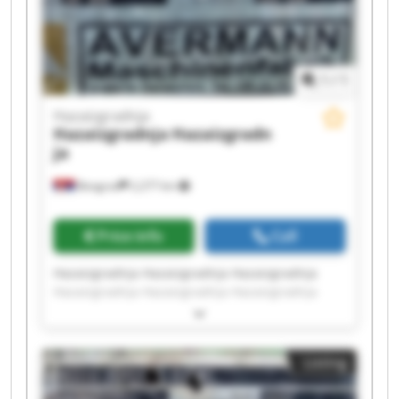
1
/
1
Hazaizgradnja
Hazaizgradnja
Hazaizgradn
ja
Beograd
2,277 km
Price info
Call
Hazaizgradnja Hazaizgradnja Hazaizgradnja
Hazaizgradnja Hazaizgradnja Hazaizgradnja
Hazaizgradnja Hazaizgradnja Hazaizgradnja
Hazaizgradnja Hazaizgradnja Hazaizgradnja
Hazaizgradnja Hazaizgradnja Hazaizgradnja
Listing
Hazaizgradnja Hazaizgradnja Hazaizgradnja
Hazaizgradnja Hazaizgradnja