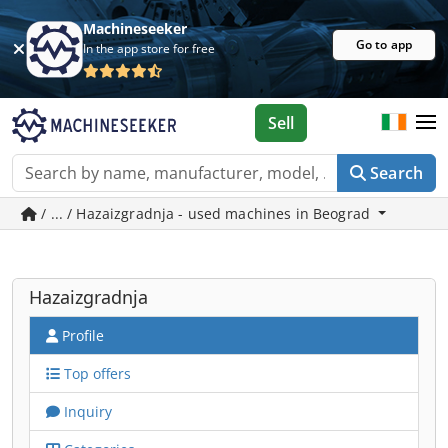
Machineseeker
Go to app
In the app store for free
Sell
Search
/ ... / Hazaizgradnja - used machines in Beograd
Hazaizgradnja
Profile
Top offers
Inquiry