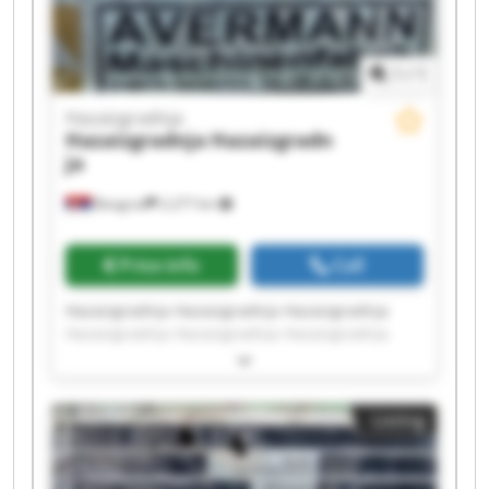
1
/
1
Hazaizgradnja
Hazaizgradnja
Hazaizgradn
ja
Beograd
2,277 km
Price info
Call
Hazaizgradnja Hazaizgradnja Hazaizgradnja
Hazaizgradnja Hazaizgradnja Hazaizgradnja
Hazaizgradnja Hazaizgradnja Hazaizgradnja
Hazaizgradnja Hazaizgradnja Hazaizgradnja
Hazaizgradnja Hazaizgradnja Hazaizgradnja
Listing
Hazaizgradnja Hazaizgradnja Hazaizgradnja
Hazaizgradnja Hazaizgradnja