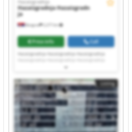
Hazaizgradnja
Hazaizgradnja
Hazaizgradn
ja
Beograd
2,277 km
Price info
Call
Hazaizgradnja Hazaizgradnja Hazaizgradnja
Hazaizgradnja Hazaizgradnja Hazaizgradnja
Hazaizgradnja Hazaizgradnja Hazaizgradnja
Hazaizgradnja Hazaizgradnja Hazaizgradnja
Hazaizgradnja Hazaizgradnja Hazaizgradnja
Listing
Hazaizgradnja Hazaizgradnja Hazaizgradnja
Hazaizgradnja Hazaizgradnja