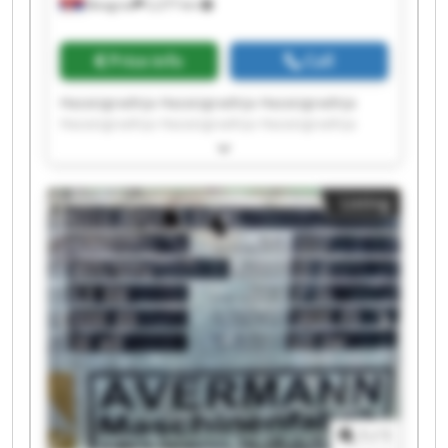
Beograd
2,277 km
Price info
Call
Hazaizgradnja Hazaizgradnja Hazaizgradnja
Hazaizgradnja Hazaizgradnja Hazaizgradnja
Hazaizgradnja Hazaizgradnja Hazaizgradnja
Hazaizgradnja Hazaizgradnja Hazaizgradnja
Hazaizgradnja Hazaizgradnja Hazaizgradnja
Listing
Hazaizgradnja Hazaizgradnja Hazaizgradnja
Hazaizgradnja Hazaizgradnja
1
/
1