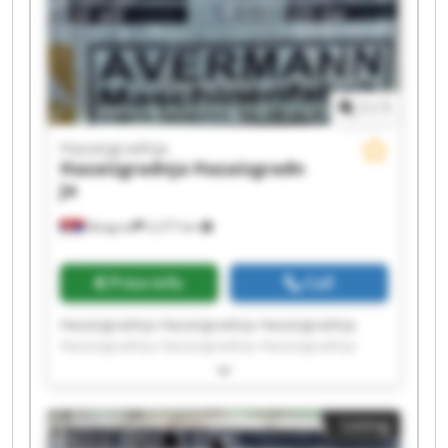
1
/
1
Hazaizgradnja
Hazaizgradnja
Hazaizgradn
ja
Beograd
2,277 km
Price info
Call
Hazaizgradnja Hazaizgradnja Hazaizgradnja
Hazaizgradnja Hazaizgradnja Hazaizgradnja
Hazaizgradnja Hazaizgradnja Hazaizgradnja
Hazaizgradnja Hazaizgradnja Hazaizgradnja
Hazaizgradnja Hazaizgradnja Hazaizgradnja
Listing
Hazaizgradnja Hazaizgradnja Hazaizgradnja