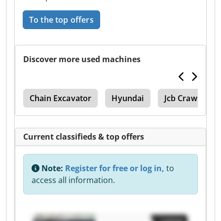
To the top offers
Discover more used machines
Bft
Chain Excavator
Hyundai
Jcb Crawler Ex
Current classifieds & top offers
Note:
Register for free or log in,
to
access all information.
Listing