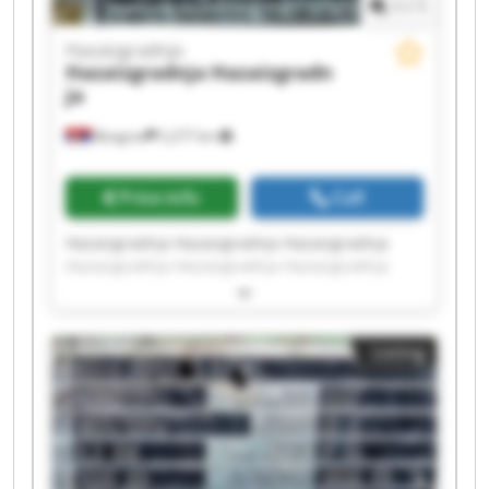
1
/
1
Hazaizgradnja
Hazaizgradnja
Hazaizgradn
ja
Beograd
2,277 km
Price info
Call
Hazaizgradnja Hazaizgradnja Hazaizgradnja
Hazaizgradnja Hazaizgradnja Hazaizgradnja
Hazaizgradnja Hazaizgradnja Hazaizgradnja
Hazaizgradnja Hazaizgradnja Hazaizgradnja
Hazaizgradnja Hazaizgradnja Hazaizgradnja
Listing
Hazaizgradnja Hazaizgradnja Hazaizgradnja
Hazaizgradnja Hazaizgradnja