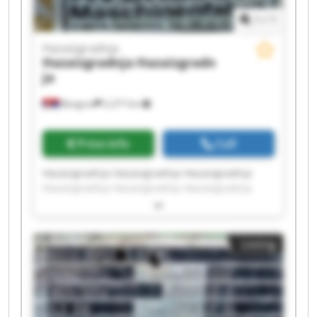
1
/
1
Hazaizgradnja
Hazaizgradnja
Hazaizgradn
ja
Beograd
2,277 km
Price info
Call
Hazaizgradnja Hazaizgradnja Hazaizgradnja
Hazaizgradnja Hazaizgradnja Hazaizgradnja
Hazaizgradnja Hazaizgradnja Hazaizgradnja
Hazaizgradnja Hazaizgradnja Hazaizgradnja
Hazaizgradnja Hazaizgradnja Hazaizgradnja
Listing
Hazaizgradnja Hazaizgradnja Hazaizgradnja
Hazaizgradnja Hazaizgradnja