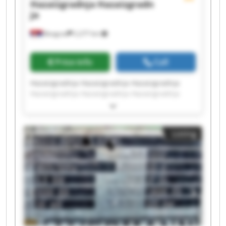
Hazaizgradnja
Hazaizgradn
ja
Beograd
2,277 km
Price info
Call
Hazaizgradnja Hazaizgradnja Hazaizgradnja
Hazaizgradnja Hazaizgradnja Hazaizgradnja
Hazaizgradnja Hazaizgradnja Hazaizgradnja
Hazaizgradnja Hazaizgradnja Hazaizgradnja
Hazaizgradnja Hazaizgradnja Hazaizgradnja
Listing
Hazaizgradnja Hazaizgradnja Hazaizgradnja
Hazaizgradnja Hazaizgradnja