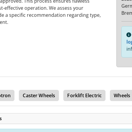
-approved. This process ensures flawless
Ger
t-effective operation. We assess your
Bre
de a specific recommendation regarding type,
ent.
lo
in
cotron
Caster Wheels
Forklift Electric
Wheels
s