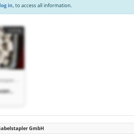
log in,
to access all information.
Listing
Schumacher Gabelstapler GmbH
GmbH
GmbH
Gabelstapler GmbH