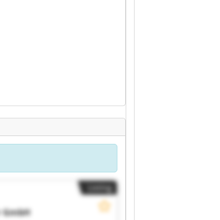
Listing
r GmbH