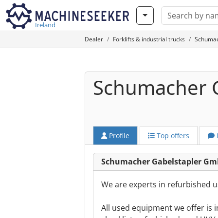
Ireland
Dealer
Forklifts & industrial trucks
Schumac
Schumacher 
Profile
Top offers
Schumacher Gabelstapler G
We are experts in refurbished us
All used equipment we offer is