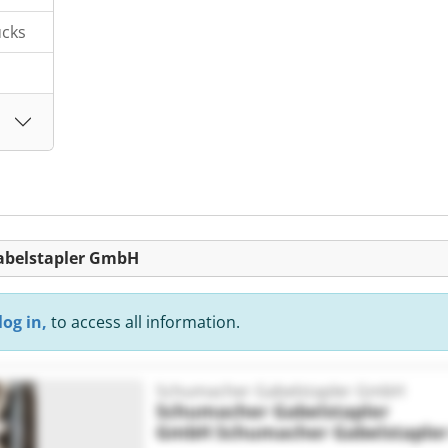
ucks
Gabelstapler GmbH
log in,
to access all information.
Schumacher Gabelstapler GmbH
Schumacher Gabelstapler
GmbH
Schumacher Gabelstaple