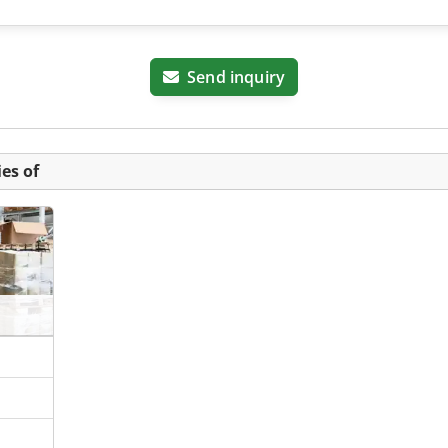
Send inquiry
es of