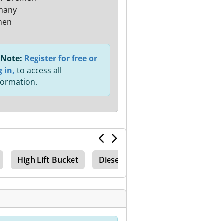
many
men
Note:
Register for free or
g in,
to access all
formation.
High Lift Bucket
Diesel Forklift