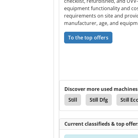
checklist, refurbished, and UVV
equipment functionality and cos
requirements on site and provi
manufacturer, age, and equipm
To the top offers
Discover more used machines
aulic Arm
Cascade
Still
Still Dfg
Still E
Current classifieds & top offer