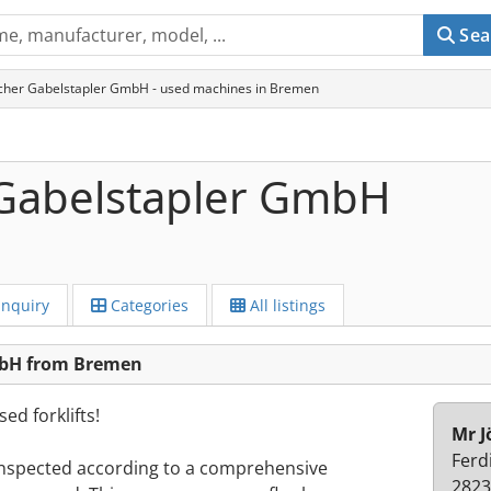
Sea
her Gabelstapler GmbH - used machines in Bremen
Gabelstapler GmbH
Inquiry
Categories
All listings
mbH from Bremen
ed forklifts!
Mr J
Ferd
 inspected according to a comprehensive
2823