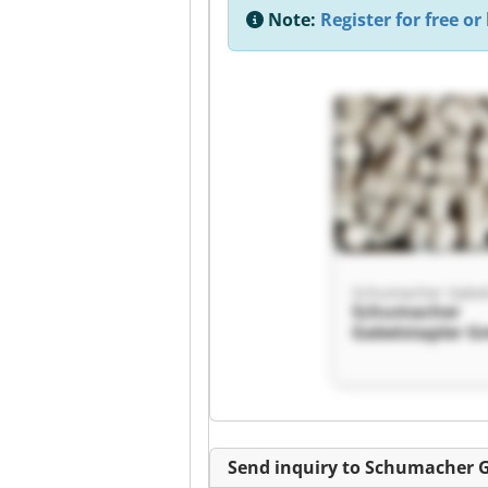
Note:
Register for free or 
Schumacher
Gabelstapler 
Schumacher
Gabelstapler 
Send inquiry to Schumacher 