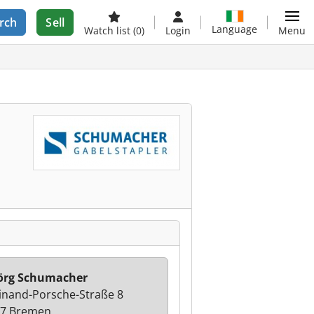
rch
Sell
Language
Watch list
(0)
Login
Menu
örg Schumacher
inand-Porsche-Straße 8
7 Bremen