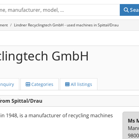
Sea
ment
Lindner Recyclingtech GmbH - used machines in Spittal/Drau
clingtech GmbH
Inquiry
Categories
All listings
rom Spittal/Drau
in 1948, is a manufacturer of recycling machines
Ms M
Manu
9800