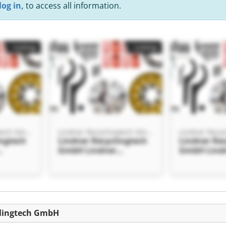
log in,
to access all information.
Listing
Listing
Lindner Recyclingtech GmbH
Lindner Recyclingtech GmbH
ingtech
Lindner Recyclingtech
Lindner Rec
GmbH Lindner
GmbH Lind
 GmbH
Recyclingtech GmbH
Recyclingt
Listing
clingtech GmbH