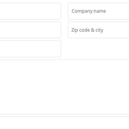
Company name
Zip code & city
Lindner Recyclingtech GmbH
ingtech
 GmbH