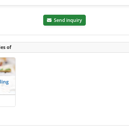
Send inquiry
es of
ling