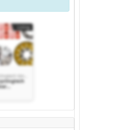
Listing
Lindner Recyclingtech GmbH
yclingtech
ner
ech GmbH