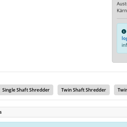
Aust
Kärn
lo
in
Single Shaft Shredder
Twin Shaft Shredder
Twi
s