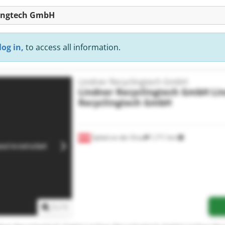
clingtech GmbH
log in,
to access all information.
Lindner Recyclingtech GmbH
Lindner Recyclingtech GmbH
Li
Recyclingtech GmbH
Spittal an der Drau
1,711 km
1
/
1