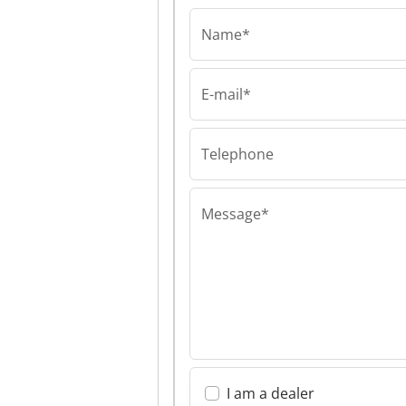
Name*
E-mail*
Lindner Recycl
GmbH Lindner
Recyclingtech
Telephone
Message*
I am a dealer