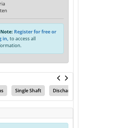
ria
ten
Note:
Register for free or
g in,
to access all
formation.
ns
Single Shaft
Discharge