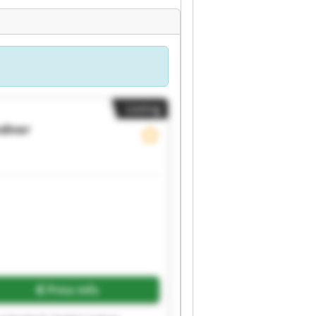
Listing
ndner
Request more images
Price info