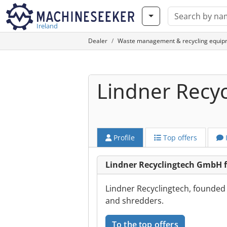
Ireland
Dealer
Waste management & recycling equip
Lindner Recy
Profile
Top offers
Lindner Recyclingtech GmbH f
Lindner Recyclingtech, founded 
and shredders.
To the top offers