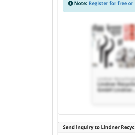
Note:
Register for free or 
Lindner Recycl
GmbH Lindner
Recyclingtech
Send inquiry to Lindner Recy