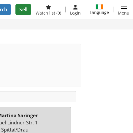
rch
Sell
Language
Watch list
(0)
Login
Menu
artina Saringer
el-Lindner-Str. 1
 Spittal/Drau