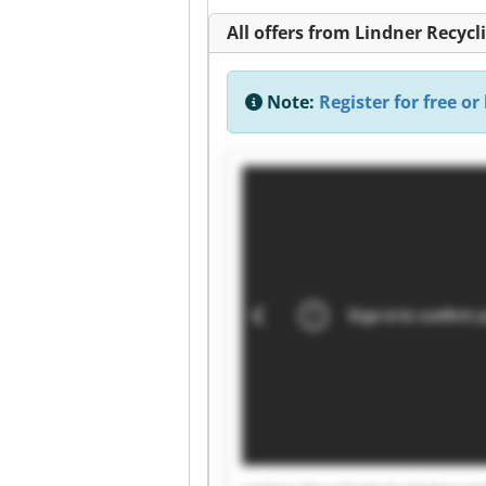
All offers from Lindner Recy
Note:
Register for free or 