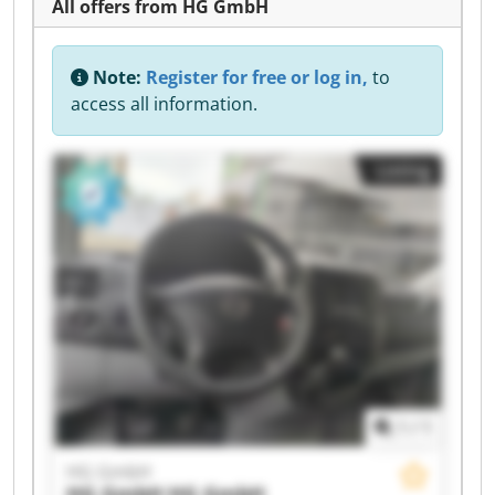
All offers from HG GmbH
Note:
Register for free or log in,
to
access all information.
Listing
1
/
1
HG GmbH
HG GmbH
HG GmbH