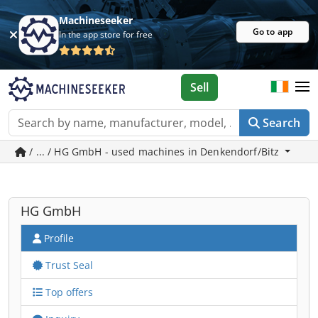
Machineseeker
Go to app
In the app store for free
Sell
Search
/ ... / HG GmbH - used machines in Denkendorf/Bitz
HG GmbH
Profile
Trust Seal
Top offers