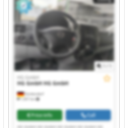
1
/
1
HG GmbH
HG GmbH
HG GmbH
Denkendorf
1,457 km
Price info
Call
HG GmbH HG GmbH HG GmbH HG GmbH HG